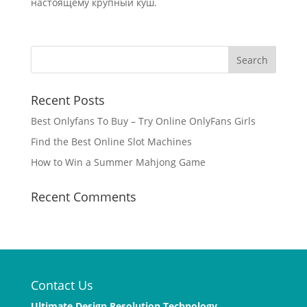
настоящему крупный куш.
Recent Posts
Best Onlyfans To Buy – Try Online OnlyFans Girls
Find the Best Online Slot Machines
How to Win a Summer Mahjong Game
Recent Comments
Contact Us
;
R
Ultimate Design Resolution Technology