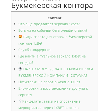
Букмекерская контора
Content
Что еще предлагает зеркало 1xbet?
Есть ли на собачьи бега онлайн ставки?
Виды спорта для ставок в букмекерской
конторе 1xBet
Служба поддержки
Где найти актуальное зеркало 1xbet на
сегодня?
НА ЧТО МОГУТ ДЕЛАТЬ СТАВКИ ИГРОКИ
БУКМЕКЕРСКОЙ КОМПАНИИ 1XSTAVKA?
Live-ставки на спорт в казино 1ХБет
Блокировки и восстановление доступа к
сервису
Как делать ставки на спортивные
мероприятия через 1XBET зеркало