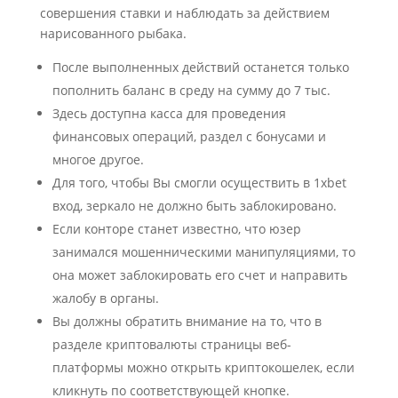
совершения ставки и наблюдать за действием
нарисованного рыбака.
После выполненных действий останется только
пополнить баланс в среду на сумму до 7 тыс.
Здесь доступна касса для проведения
финансовых операций, раздел с бонусами и
многое другое.
Для того, чтобы Вы смогли осуществить в 1xbet
вход, зеркало не должно быть заблокировано.
Если конторе станет известно, что юзер
занимался мошенническими манипуляциями, то
она может заблокировать его счет и направить
жалобу в органы.
Вы должны обратить внимание на то, что в
разделе криптовалюты страницы веб-
платформы можно открыть криптокошелек, если
кликнуть по соответствующей кнопке.