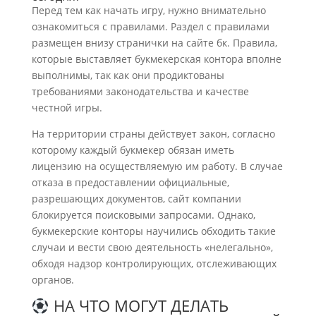
Перед тем как начать игру, нужно внимательно
ознакомиться с правилами. Раздел с правилами
размещен внизу странички на сайте бк. Правила,
которые выставляет букмекерская контора вполне
выполнимы, так как они продиктованы
требованиями законодательства и качестве
честной игры.
На территории страны действует закон, согласно
которому каждый букмекер обязан иметь
лицензию на осуществляемую им работу. В случае
отказа в предоставлении официальные,
разрешающих документов, сайт компании
блокируется поисковыми запросами. Однако,
букмекерские конторы научились обходить такие
случаи и вести свою деятельность «нелегально»,
обходя надзор контролирующих, отслеживающих
органов.
НА ЧТО МОГУТ ДЕЛАТЬ