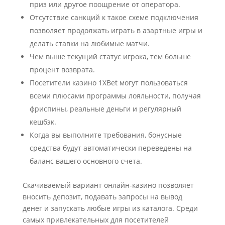
приз или другое поощрение от оператора.
Отсутствие санкций к такое схеме подключения
позволяет продолжать играть в азартные игры и
делать ставки на любимые матчи.
Чем выше текущий статус игрока, тем больше
процент возврата.
Посетители казино 1XBet могут пользоваться
всеми плюсами программы лояльности, получая
фриспины, реальные деньги и регулярный
кешбэк.
Когда вы выполните требования, бонусные
средства будут автоматически переведены на
баланс вашего основного счета.
Скачиваемый вариант онлайн-казино позволяет
вносить депозит, подавать запросы на вывод
денег и запускать любые игры из каталога. Среди
самых привлекательных для посетителей