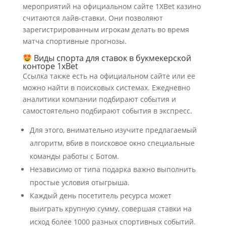
мероприятий на официальном сайте 1XBet казино
считаются лайв-ставки. Они позволяют
зарегистрированным игрокам делать во время
матча спортивные прогнозы.
Виды спорта для ставок в букмекерской
конторе 1xBet
Ссылка также есть на официальном сайте или ее
можно найти в поисковых системах. Ежедневно
аналитики компании подбирают события и
самостоятельно подбирают события в экспресс.
Для этого, внимательно изучите предлагаемый
алгоритм, вбив в поисковое окно специальные
команды работы с Ботом.
Независимо от типа подарка важно выполнить
простые условия отыгрыша.
Каждый день посетитель ресурса может
выиграть крупную сумму, совершая ставки на
исход более 1000 разных спортивных событий.