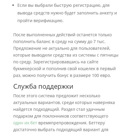
Если вы выбрали быструю регистрацию, для
вывода средств нужно будет заполнить анкету и
пройти верификацию.
После выполненных действий останется только
пополнить баланс в среду на сумму до 7 тыс.
Предложение не актуально для пользователей,
которые выводили средства из системы с пятницы
по среду. Зарегистрировавшись на сайте
букмекерской и пополнив свой кошелек в первый
раз, можно получить бонус в размере 100 евро.
Служба поддержки
После этого система предложит несколько
актуальных вариантов, среди которых наверняка
найдется подходящий. Раздел стал удачным
подарком для поклонников соответствующего
один их бет
времяпрепровождения. Беттеру
достаточно выбрать подходящий вариант для