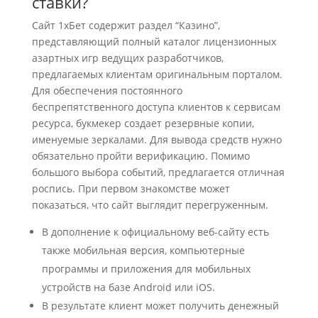
ставки?
Сайт 1хБет содержит раздел “Казино”,
представляющий полный каталог лицензионных
азартных игр ведущих разработчиков,
предлагаемых клиентам оригинальным порталом.
Для обеспечения постоянного
беспрепятственного доступа клиентов к сервисам
ресурса, букмекер создает резервные копии,
именуемые зеркалами. Для вывода средств нужно
обязательно пройти верификацию. Помимо
большого выбора событий, предлагается отличная
роспись. При первом знакомстве может
показаться, что сайт выглядит перегруженным.
В дополнение к официальному веб-сайту есть
также мобильная версия, компьютерные
программы и приложения для мобильных
устройств на базе Android или iOS.
В результате клиент может получить денежный