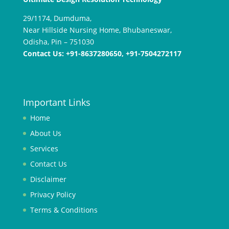
e
29/1174, Dumduma,
k
Near Hillside Nursing Home, Bhubaneswar,
o
Odisha, Pin – 751030
m
Contact Us: +91-8637280650, +91-7504272117
e
n
d
a
Important Links
s
i
Home
s
About Us
i
Services
t
u
Contact Us
s
Disclaimer
t
Privacy Policy
o
t
Terms & Conditions
o