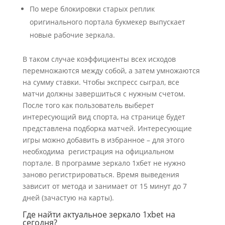
По мере блокировки старых реплик
оригинального портала букмекер выпускает
новые рабочие зеркала.
В таком случае коэффициенты всех исходов
перемножаются между собой, а затем умножаются
на сумму ставки. Чтобы экспресс сыграл, все
матчи должны завершиться с нужным счетом.
После того как пользователь выберет
интересующий вид спорта, на странице будет
представлена подборка матчей. Интересующие
игры можно добавить в избранное – для этого
необходима регистрация на официальном
портале. В программе зеркало 1хбет не нужно
заново регистрироваться. Время выведения
зависит от метода и занимает от 15 минут до 7
дней (зачастую на карты).
Где найти актуальное зеркало 1xbet на
сегодня?