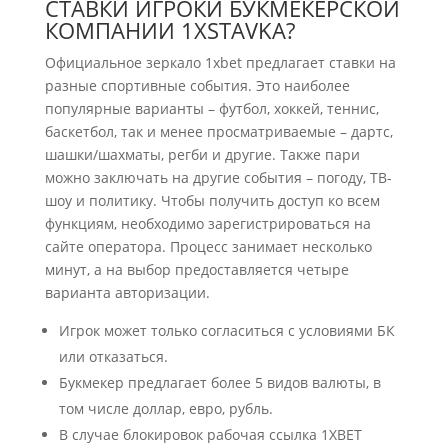
СТАВКИ ИГРОКИ БУКМЕКЕРСКОЙ
КОМПАНИИ 1XSTAVKA?
Официальное зеркало 1xbet предлагает ставки на
разные спортивные события. Это наиболее
популярные варианты – футбол, хоккей, теннис,
баскетбол, так и менее просматриваемые – дартс,
шашки/шахматы, регби и другие. Также пари
можно заключать на другие события – погоду, ТВ-
шоу и политику. Чтобы получить доступ ко всем
функциям, необходимо зарегистрироваться на
сайте оператора. Процесс занимает несколько
минут, а на выбор предоставляется четыре
варианта авторизации.
Игрок может только согласиться с условиями БК
или отказаться.
Букмекер предлагает более 5 видов валюты, в
том числе доллар, евро, рубль.
В случае блокировок рабочая ссылка 1XBET