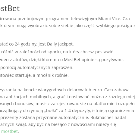
ostBet
inspirowana przebojowym programem telewizyjnym Miami Vice. Gra
którym mogą wyobrazić sobie siebie jako część szybkiego pościgu 
tać co 24 godziny, jest Daily Jackpot.
różnić w zależności od sportu, na który chcesz postawić.
jeden z atutów, dzięki któremu o MostBet opinie są pozytywne.
za pomocą automatycznych zaproszeń.
utowiec startuje, a mnożnik rośnie.
yskania na koncie wiarygodnych dolarów lub euro. Cała zabawa
 aplikacjach mobilnych, a grać i obstawiać można z każdego mie
owanych bonusów, musisz zarejestrować się na platformie i uzupełn
ątkujący otrzymują „bułki” za 1-4 depozyty, istnieją ograniczenia
 prezenty zostaną przyznane automatycznie. Bukmacher nadal
ażnych świąt, aby być na bieżąco z nowościami należy się
a
mostbet
.