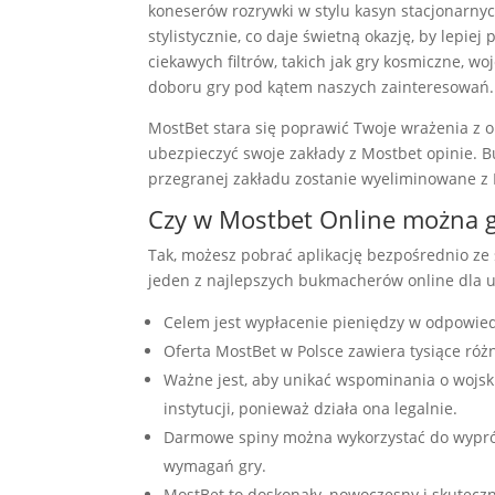
koneserów rozrywki w stylu kasyn stacjonarny
stylistycznie, co daje świetną okazję, by lepie
ciekawych filtrów, takich jak gry kosmiczne, 
doboru gry pod kątem naszych zainteresowań.
MostBet stara się poprawić Twoje wrażenia z o
ubezpieczyć swoje zakłady z Mostbet opinie. B
przegranej zakładu zostanie wyeliminowane z 
Czy w Mostbet Online można 
Tak, możesz pobrać aplikację bezpośrednio ze 
jeden z najlepszych bukmacherów online dla 
Celem jest wypłacenie pieniędzy w odpowie
Oferta MostBet w Polsce zawiera tysiące różn
Ważne jest, aby unikać wspominania o wojsk
instytucji, ponieważ działa ona legalnie.
Darmowe spiny można wykorzystać do wyprób
wymagań gry.
MostBet to doskonały, nowoczesny i skutecz