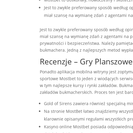
Jest to zwykle preferowany sposób według 
miał szansę na wymianę zdań z agentami n
Jest to zwykle preferowany sposób według op
miał szansę na wymianę zdań z agentami na p
prywatności i bezpieczeństwa. Należy pamiętać
bukmachera. Jedną z najlepszych metod wypłat
Recenzje – Gry Planszowe
Ponadto aplikacja mobilna witryny jest zopt
sportowe Mostbet to jeden z wiodących serwi
w tym najlepsze kursy i rynki zakładów. Bukm
zakładów bukmacherskich. Proces ten jest bard
Gold of Sirens zawiera również specjalną m
Na stronie MostBet łatwo znajdziemy wszystk
klarownie opisanymi regułami wszystkich pr
Kasyno online Mostbet posiada odpowiednią