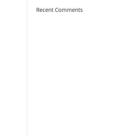
Recent Comments