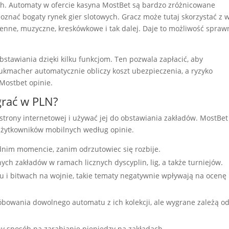
ch. Automaty w ofercie kasyna MostBet są bardzo zróżnicowane
j poznać bogaty rynek gier slotowych. Gracz może tutaj skorzystać z 
wojenne, muzyczne, kreskówkowe i tak dalej. Daje to możliwość spra
bstawiania dzięki kilku funkcjom. Ten pozwala zapłacić, aby
ukmacher automatycznie obliczy koszt ubezpieczenia, a ryzyko
Mostbet opinie.
grać w PLN?
strony internetowej i używać jej do obstawiania zakładów. MostBet
użytkowników mobilnych według opinie.
dnim momencie, zanim odrzutowiec się rozbije.
ych zakładów w ramach licznych dyscyplin, lig, a także turniejów.
u i bitwach na wojnie, takie tematy negatywnie wpływają na ocenę
owania dowolnego automatu z ich kolekcji, ale wygrane zależą o
ny sposób na zarabianie pieniędzy na zakładach.