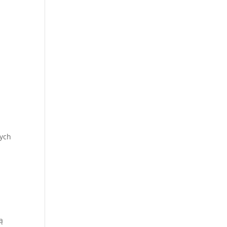
wych
ą