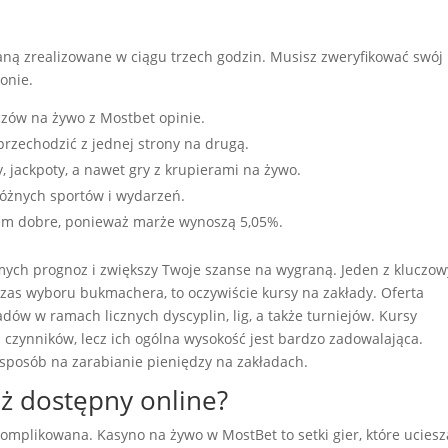
taną zrealizowane w ciągu trzech godzin. Musisz zweryfikować swój
onie.
eczów na żywo z Mostbet opinie.
przechodzić z jednej strony na drugą.
, jackpoty, a nawet gry z krupierami na żywo.
różnych sportów i wydarzeń.
iem dobre, ponieważ marże wynoszą 5,05%.
mych prognoz i zwiększy Twoje szanse na wygraną. Jeden z kluczo
zas wyboru bukmachera, to oczywiście kursy na zakłady. Oferta
dów w ramach licznych dyscyplin, lig, a także turniejów. Kursy
czynników, lecz ich ogólna wysokość jest bardzo zadowalająca.
 sposób na zarabianie pieniędzy na zakładach.
uż dostępny online?
komplikowana. Kasyno na żywo w MostBet to setki gier, które uciesz