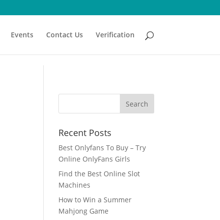
Events
Contact Us
Verification
Recent Posts
Best Onlyfans To Buy – Try
Online OnlyFans Girls
Find the Best Online Slot
Machines
How to Win a Summer
Mahjong Game