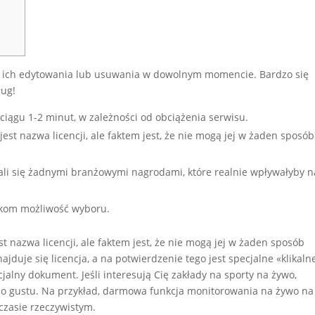
do ich edytowania lub usuwania w dowolnym momencie. Bardzo się
ług!
ciągu 1-2 minut, w zależności od obciążenia serwisu.
st nazwa licencji, ale faktem jest, że nie mogą jej w żaden sposób
ali się żadnymi branżowymi nagrodami, które realnie wpływałyby n
ikom możliwość wyboru.
 nazwa licencji, ale faktem jest, że nie mogą jej w żaden sposób
jduje się licencja, a na potwierdzenie tego jest specjalne «klikaln
cjalny dokument. Jeśli interesują Cię zakłady na sporty na żywo,
 do gustu. Na przykład, darmowa funkcja monitorowania na żywo na
 czasie rzeczywistym.