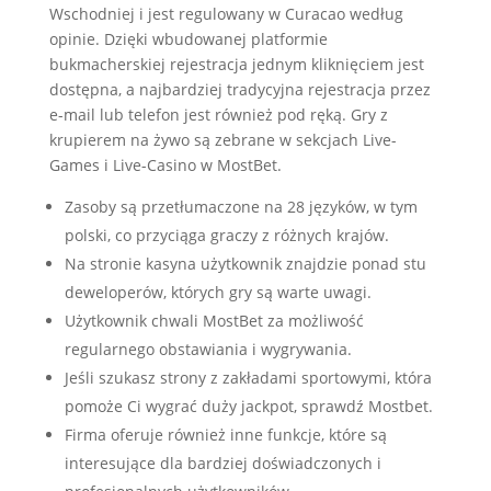
Wschodniej i jest regulowany w Curacao według
opinie. Dzięki wbudowanej platformie
bukmacherskiej rejestracja jednym kliknięciem jest
dostępna, a najbardziej tradycyjna rejestracja przez
e-mail lub telefon jest również pod ręką. Gry z
krupierem na żywo są zebrane w sekcjach Live-
Games i Live-Casino w MostBet.
Zasoby są przetłumaczone na 28 języków, w tym
polski, co przyciąga graczy z różnych krajów.
Na stronie kasyna użytkownik znajdzie ponad stu
deweloperów, których gry są warte uwagi.
Użytkownik chwali MostBet za możliwość
regularnego obstawiania i wygrywania.
Jeśli szukasz strony z zakładami sportowymi, która
pomoże Ci wygrać duży jackpot, sprawdź Mostbet.
Firma oferuje również inne funkcje, które są
interesujące dla bardziej doświadczonych i