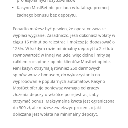
profesjonalnych użytkowników.
Kasyno MostBet nie posiada w katalogu promocji
żadnego bonusu bez depozytu.
Ponadto możesz być pewien, że operator zawsze
wypłaci wygrane. Zasadniczo, jeśli dokonasz wpłaty w
ciągu 15 minut po rejestracji, możesz ją dopasować o
125%. W każdym razie minimalny depozyt to 2 zł lub
równowartość w innej walucie, więc dolne limity są
całkiem rozsądne z opinie klientów Mostbet opinie.
Fani kasyn otrzymają również 250 darmowych
spinów wraz z bonusem, do wykorzystania na
wypróbowanie popularnych automatów. Kasyno
MostBet oferuje poniewaz wymaga od graczy
złożenia depozytu wkrótce po rejestracji, aby
otrzymać bonus. Maksymalna kwota jest ograniczona
do 300 zł, ale możesz zwiększyć procent, o jaki
doliczana jest wpłata na minimalny depozyt.