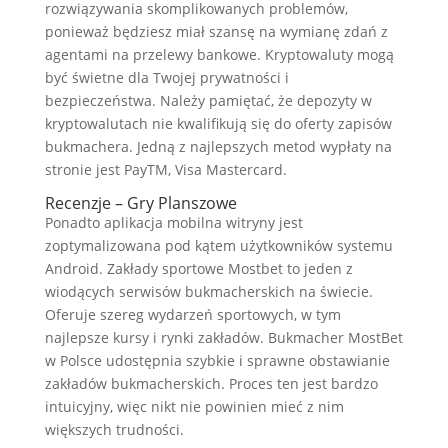
rozwiązywania skomplikowanych problemów,
ponieważ będziesz miał szansę na wymianę zdań z
agentami na przelewy bankowe. Kryptowaluty mogą
być świetne dla Twojej prywatności i
bezpieczeństwa. Należy pamiętać, że depozyty w
kryptowalutach nie kwalifikują się do oferty zapisów
bukmachera. Jedną z najlepszych metod wypłaty na
stronie jest PayTM, Visa Mastercard.
Recenzje – Gry Planszowe
Ponadto aplikacja mobilna witryny jest
zoptymalizowana pod kątem użytkowników systemu
Android. Zakłady sportowe Mostbet to jeden z
wiodących serwisów bukmacherskich na świecie.
Oferuje szereg wydarzeń sportowych, w tym
najlepsze kursy i rynki zakładów. Bukmacher MostBet
w Polsce udostępnia szybkie i sprawne obstawianie
zakładów bukmacherskich. Proces ten jest bardzo
intuicyjny, więc nikt nie powinien mieć z nim
większych trudności.