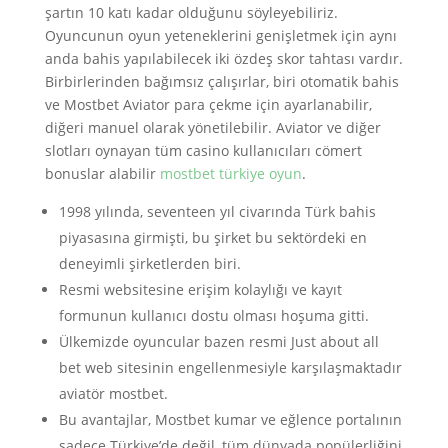
şartın 10 katı kadar olduğunu söyleyebiliriz.
Oyuncunun oyun yeteneklerini genişletmek için aynı
anda bahis yapılabilecek iki özdeş skor tahtası vardır.
Birbirlerinden bağımsız çalışırlar, biri otomatik bahis
ve Mostbet Aviator para çekme için ayarlanabilir,
diğeri manuel olarak yönetilebilir. Aviator ve diğer
slotları oynayan tüm casino kullanıcıları cömert
bonuslar alabilir
mostbet türkiye oyun
.
1998 yılında, seventeen yıl civarında Türk bahis
piyasasına girmişti, bu şirket bu sektördeki en
deneyimli şirketlerden biri.
Resmi websitesine erişim kolaylığı ve kayıt
formunun kullanıcı dostu olması hoşuma gitti.
Ülkemizde oyuncular bazen resmi Just about all
bet web sitesinin engellenmesiyle karşılaşmaktadır
aviatör mostbet.
Bu avantajlar, Mostbet kumar ve eğlence portalının
sadece Türkiye’de değil, tüm dünyada popülerliğini