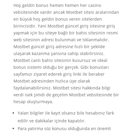
Hoş geldin bonus hemen hemen her casino
vebsitesinde vardır ancak Mostbet sitesi aralarından
en büyük hoş geldin bonus veren sitelerden
birincisidir. Yani Mostbet güncel giriş sitesine giriş
yapmak için bu siteye bağlı bir bahis sitesinin resmi
web sitesinin adresi bulunmalı ve tıklanmalıdır.
Mostbet güncel giriş adresine hızlı bir şekilde
ulaşarak kazanma şansına sahip olabilirsiniz.
Mostbet canlı bahis sitesinin kusursuz ve ideal
bonus sistemi olduğu bir gerçek. Gibi bonusları
sayfamızı ziyaret ederek giriş linki ile beraber
Mostbet adresinden hızlıca üye olarak
faydalanabilirsiniz. Mostbet sitesi hakkında bilgi
verdi isek şimdi de geçelim Mostbet vebsitesinde bir
hesap oluşturmaya.
Yalan bilgiler ile kayıt olsanız bile hesabınız fark
edilir ve dakikalar içinde kapatılır.
Para yatırma söz konusu olduğunda en önemli