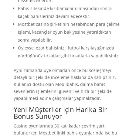
hissedeceklerdir.
Bahis sitesinde kısıtlamalar olmasından sonra
kaçak bahisleriniz devam edecektir.
Mostbet casino şirketinin hesabından para çekme
işlemi, kazançlar oyun bakiyesine yatırıldıktan
sonra yapılabilir.
Öyleyse, ezor bahisinizi, futbol karşılaştığınızda
gördüğünüz fırsatlar gibi fırsatlarla yapabilirsiniz.
Aynı zamanda üye olmadan önce bu sözleşmeyi
detaylı bir şekilde inceleme hakkına da sahipsiniz.
Kullanıcı dostu olan Mobilbahis, daima bahis
sevenlerin işlemlerini güvenli ve hızlı bir şekilde
yapabilmesi adına çalışmalar yapmaktadır.
Yeni Müşteriler Için Harika Bir
Bonus Sunuyor
Casino oyunlarında 30 katı kadar çevrim şartı
bulunurken Mostbet linki bahis oyunlarında ise bu