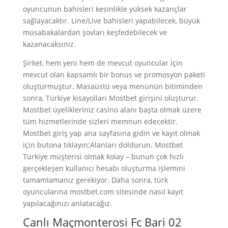
oyuncunun bahisleri kesinlikle yüksek kazançlar
sağlayacaktır. Line/Live bahisleri yapabilecek, büyük
müsabakalardan şovları keşfedebilecek ve
kazanacaksınız.
Şirket, hem yeni hem de mevcut oyuncular için
mevcut olan kapsamlı bir bonus ve promosyon paketi
oluşturmuştur. Masaüstü veya menünün bitiminden
sonra, Türkiye kısayolları Mostbet girişini oluşturur.
Mostbet üyelikleriniz casino alanı başta olmak üzere
tüm hizmetlerinde sizleri memnun edecektir.
Mostbet giriş yap ana sayfasına gidin ve kayıt olmak
için butona tıklayın;Alanları doldurun. Mostbet
Türkiye müşterisi olmak kolay – bunun çok hızlı
gerçekleşen kullanıcı hesabı oluşturma işlemini
tamamlamanız gerekiyor. Daha sonra, türk
oyuncularına mostbet.com sitesinde nasıl kayıt
yapılacağınızı anlatacağız.
Canlı Maçmonterosi Fc Bari 02