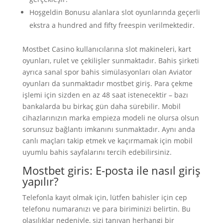
Hoşgeldin Bonusu alanlara slot oyunlarında geçerli
ekstra a hundred and fifty freespin verilmektedir.
Mostbet Casino kullanıcılarına slot makineleri, kart
oyunları, rulet ve çekilişler sunmaktadır. Bahis şirketi
ayrıca sanal spor bahis simülasyonları olan Aviator
oyunları da sunmaktadır mostbet giriş. Para çekme
işlemi için sizden en az 48 saat istenecektir – bazı
bankalarda bu birkaç gün daha sürebilir. Mobil
cihazlarınızın marka empieza modeli ne olursa olsun
sorunsuz bağlantı imkanını sunmaktadır. Aynı anda
canlı maçları takip etmek ve kaçırmamak için mobil
uyumlu bahis sayfalarını tercih edebilirsiniz.
Mostbet giris: E-posta ile nasıl giriş
yapılır?
Telefonla kayıt olmak için, lütfen bahisler için cep
telefonu numaranızı ve para biriminizi belirtin. Bu
olasılıklar nedeniyle, sizi tanıyan herhangi bir