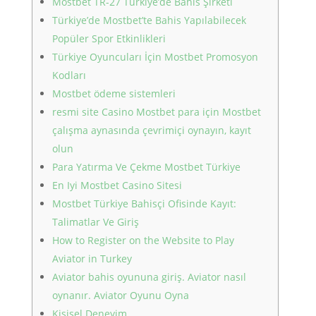
Mostbet TR-27 Türkiye’de Bahis Şirketi
Türkiye’de Mostbet’te Bahis Yapılabilecek
Popüler Spor Etkinlikleri
Türkiye Oyuncuları İçin Mostbet Promosyon
Kodları
Mostbet ödeme sistemleri
resmi site Casino Mostbet para için Mostbet
çalışma aynasında çevrimiçi oynayın, kayıt
olun
Para Yatırma Ve Çekme Mostbet Türkiye
En Iyi Mostbet Casino Sitesi
Mostbet Türkiye Bahisçi Ofisinde Kayıt:
Talimatlar Ve Giriş
How to Register on the Website to Play
Aviator in Turkey
Aviator bahis oyununa giriş. Aviator nasıl
oynanır. Aviator Oyunu Oyna
Kişisel Deneyim