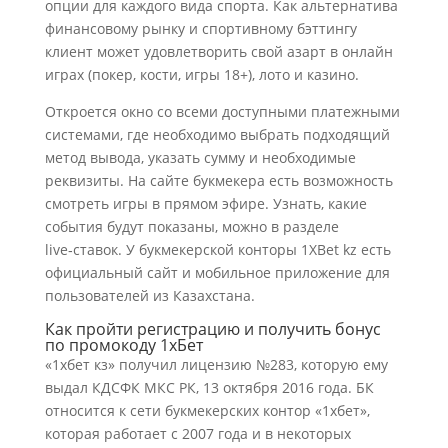
опции для каждого вида спорта. Как альтернатива
финансовому рынку и спортивному бэттингу
клиент может удовлетворить свой азарт в онлайн
играх (покер, кости, игры 18+), лото и казино.
Откроется окно со всеми доступными платежными
системами, где необходимо выбрать подходящий
метод вывода, указать сумму и необходимые
реквизиты. На сайте букмекера есть возможность
смотреть игры в прямом эфире. Узнать, какие
события будут показаны, можно в разделе
live‑ставок. У букмекерской конторы 1XBet kz есть
официальный сайт и мобильное приложение для
пользователей из Казахстана.
Как пройти регистрацию и получить бонус
по промокоду 1хБет
«1хбет кз» получил лицензию №283, которую ему
выдал КДСФК МКС РК, 13 октября 2016 года. БК
относится к сети букмекерских контор «1хбет»,
которая работает с 2007 года и в некоторых