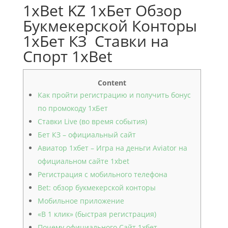
1xBet KZ 1хБет Обзор
Букмекерской Конторы
1хБет КЗ ️ Ставки на
Спорт 1xBet
Content
Как пройти регистрацию и получить бонус
по промокоду 1хБет
Ставки Live (во время события)
Бет КЗ – официальный сайт
Авиатор 1хбет – Игра на деньги Aviator на
официальном сайте 1xbet
Регистрация с мобильного телефона
Bet: обзор букмекерской конторы
Мобильное приложение
«В 1 клик» (быстрая регистрация)
Почему официального Сайт 1хбет