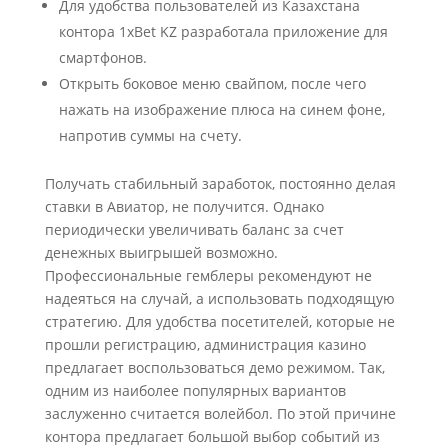
Для удобства пользователей из Казахстана
контора 1xBet KZ разработала приложение для
смартфонов.
Открыть боковое меню свайпом, после чего
нажать на изображение плюса на синем фоне,
напротив суммы на счету.
Получать стабильный заработок, постоянно делая
ставки в Авиатор, не получится. Однако
периодически увеличивать баланс за счет
денежных выигрышей возможно.
Профессиональные гемблеры рекомендуют не
надеяться на случай, а использовать подходящую
стратегию. Для удобства посетителей, которые не
прошли регистрацию, администрация казино
предлагает воспользоваться демо режимом. Так,
одним из наиболее популярных вариантов
заслуженно считается волейбол. По этой причине
контора предлагает большой выбор событий из