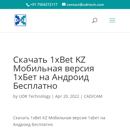
!-- Facebook Pixel Code -->
+91 7504272117
contact@udrtech.com
Скачать 1xBet KZ
Мобильная версия
1хБет на Андроид
Бесплатно
by
UDR Technology
|
Apr 20, 2022
|
CAD/CAM
Скачать 1xBet KZ Мобильная версия 1хБет на
Андроид Бесплатно