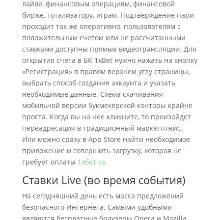
лайве, финансовым операциям, финансовой
бирже, тотализатору, играм. Подтверждение пари
проходит так же оперативно, пользователям с
положительным счетом или не рассчитанными
ставками доступны прямые видеотрансляции. Для
открытия счета в БК 1xBet нужно нажать на кнопку
«Регистрация» в правом верхнем углу страницы,
выбрать способ создания аккаунта и указать
необходимые данные. Схема скачивания
мобильной версии букмекерской конторы крайне
проста. Когда вы на нее кликните, то произойдет
переадресация в традиционный маркетплейс.
Или можно сразу в App Store найти необходимое
приложение и совершить загрузку, которая не
требует оплаты
1хбет кз
.
Ставки Live (во время события)
На сегодняшний день есть масса предложений
безопасного Интернета. Самыми удобными
являются бесплатные браузеры Opera и Mozilla