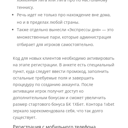
теннису.
Речь идет не только про нахождение вне дома,
но и в пределах любой страны.
Также отдельно вынесли «Экспрессы дня» — это
множественные пари, которые администрация
отбирает для игроков самостоятельно.
Код для новых клиентов необходимо активировать
на этапе регистрации. В анкете есть специальный
пункт, куда следует ввести промокод, заполнить
остальные требуемые поля и завершить
процедуру по созданию аккаунта. После
активации игрок получит доступ ко
дополнительным бонусам и сможет увеличить
размер стартового бонуса БК 1ХБет. Контора 1xbet
зеркало зарекомендовала себя, что так долго
существует.
Регистрация с мобильного телефона