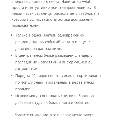
средства с лицевого счета. Навигация Aviator
проста и интуитивно понятна даже новичку. В
левой части страницы располагается таблица, в
которой публикуется статистика достижений
пользователей.
Только в одной Англии одновременно
размещены 165 событий из АПЛ и еще 15
дивизионов рангом ниже.
В центральном блоке размещен слайдер с
последними новостями и информацией об
акциях 1хБет.
Порядка 40 видов спорта умело отсортированы
по популярным и остальным в алфавитном
порядке.
Игроки могут составлять списки избранного —
добавлять туда любимые лиги и события.
Обратите внимание, что в левом меню также