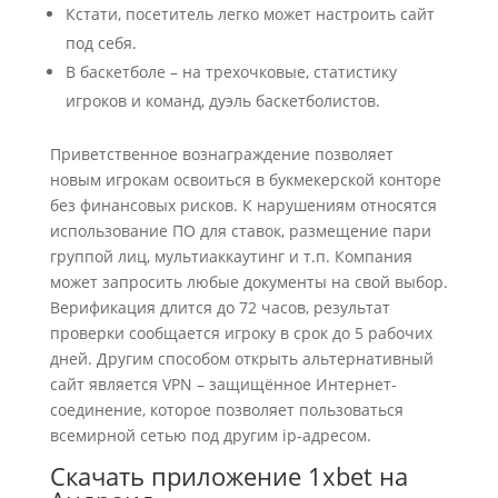
Кстати, посетитель легко может настроить сайт
под себя.
В баскетболе – на трехочковые, статистику
игроков и команд, дуэль баскетболистов.
Приветственное вознаграждение позволяет
новым игрокам освоиться в букмекерской конторе
без финансовых рисков. К нарушениям относятся
использование ПО для ставок, размещение пари
группой лиц, мультиаккаутинг и т.п. Компания
может запросить любые документы на свой выбор.
Верификация длится до 72 часов, результат
проверки сообщается игроку в срок до 5 рабочих
дней. Другим способом открыть альтернативный
сайт является VPN – защищённое Интернет-
соединение, которое позволяет пользоваться
всемирной сетью под другим ip-адресом.
Скачать приложение 1xbet на