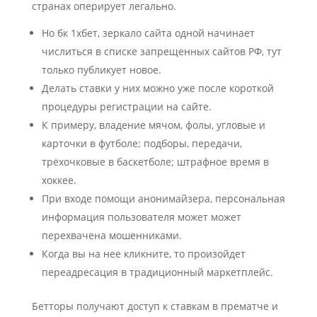
странах оперирует легально.
Но бк 1хбет, зеркало сайта одной начинает
числиться в списке запрещенных сайтов РФ, тут
только публикует новое.
Делать ставки у них можно уже после короткой
процедуры регистрации на сайте.
К примеру, владение мячом, фолы, угловые и
карточки в футболе; подборы, передачи,
трёхочковые в баскетболе; штрафное время в
хоккее.
При входе помощи анонимайзера, персональная
информация пользователя может может
перехвачена мошенниками.
Когда вы на нее кликните, то произойдет
переадресация в традиционный маркетплейс.
Бетторы получают доступ к ставкам в прематче и