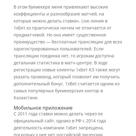
В этом букмекере меня привлекают высокие
коэффициенты и разнообразие матчей, на
которые можно делать ставки». Live-линия в
1хБет.кз практически ничем не отличается от
предматчевой. Но она имеет существенное
преимущество — бесплатные трансляции для всех
зарегистрированных пользователей. Если
трансляции поединка нет, то игрокам доступна
детальная статистика в матч-центре. В ходе
регистрации новые клиенты 1хБет КЗ также могут
указать промокод, который позволит им получить
дополнительный бонус. 1xBet считается одним из
самых популярных букмекерских контор в
Казахстане.
Мобильное приложение
С 2011 года ставки можно делать через ее
официальный сайт, однако в РФ с 2014 года
деятельность компании 1хБет запрещена,
поскольку у нее нет российской лицензии.