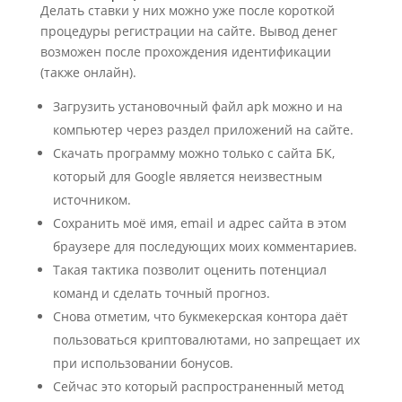
Делать ставки у них можно уже после короткой
процедуры регистрации на сайте. Вывод денег
возможен после прохождения идентификации
(также онлайн).
Загрузить установочный файл apk можно и на
компьютер через раздел приложений на сайте.
Скачать программу можно только с сайта БК,
который для Google является неизвестным
источником.
Сохранить моё имя, email и адрес сайта в этом
браузере для последующих моих комментариев.
Такая тактика позволит оценить потенциал
команд и сделать точный прогноз.
Снова отметим, что букмекерская контора даёт
пользоваться криптовалютами, но запрещает их
при использовании бонусов.
Сейчас это который распространенный метод