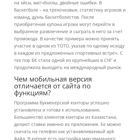
на эйсы, матчболлы, двойные ошибки. В
баскетболе – на трехочковые, статистику игроков и
команд, дуэль баскетболистов. После
приобретения купона игроки могут перейти в
выбранное развлечение и сыграть в него за счет
промокода. В качестве примера можно принять
участие в одном из ТОТО, указав по одному исходу
в каждом из предложенных спортивных встреч. С
тех пор БК стала одной из крупнейших в СНГ и
продолжила выходить на международный рынок.
Чем мобильная версия
отличается от сайта по
функциям?
Программа букмекерской конторы успешно
установлена и готова к использованию.
Большинство клиентов конторы из Казахстана,
делают ставки именно из приложения. Ее можно
скачать на телефон как устанавливаемый apk
файл. В купоне есть настройка максимального