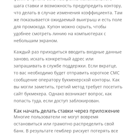
шага ставки и возможность предупредить контору,
что делать в случае изменения коэффициента. Там
же показывается ожидаемый выигрыш и есть поле
для промокода. Купон можно скрыть, чтобы
удобнее смотреть линию на компьютерах с
небольшим экраном.
Каждый раз приходиться вводить входные данные
заново, искать конкретный адрес или
запрашивать в службе поддержки. Если вкратце,
то вас необходимо будет отправить короткое СМС
сообщение оператору букмекерской конторы. Как
вы могли заметить, третий метод требует посетить
сайт букмекера. Однако возникает вопрос, как
попасть туда, если доступ заблокирован.
Как начать делать ставки через приложение
Многие пользователи не могут вовремя
остановиться или грамотно распределить свой
банк. В результате гемблер рискует потерять все