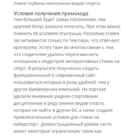
плане глубины нескольких видов спорта.
Условия получения промокода
Чем большей будет сумма пополнения, тем
крупнее бонус реально получить. При этом важно
помнить об условиях отыгрыша, поскольку ставки
засчитываются только по тем пари, что отвечают
критериям. Успех 1вин во многом связан с тем,
что создателям удалось переосмыслить
отношение к индустрии интерактивных ставок на
спорт. В результате получилось создать
функциональный и современный сайт,
пользоваться которым в разы удобней, чем у
других букмекерских компаний. На портале
уделили внимание редким спортивным
дисциплинам и ряду зимних видов спорта,
которых не найти в других БК, а также создали
привлекательные условия для ставок на
киберспорт. Демонстрационный режим часто
имеет некоторые ограничения, такие как