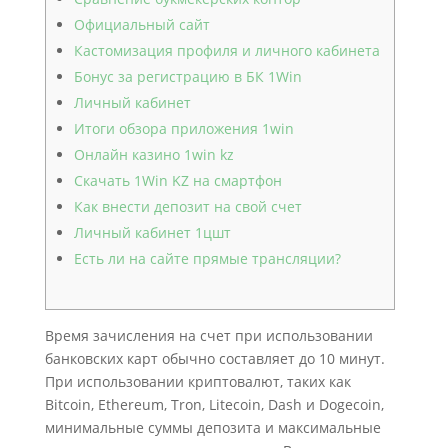
Официальный сайт
Кастомизация профиля и личного кабинета
Бонус за регистрацию в БК 1Win
Личный кабинет
Итоги обзора приложения 1win
Онлайн казино 1win kz
Скачать 1Win KZ на смартфон
Как внести депозит на свой счет
Личный кабинет 1цшт
Есть ли на сайте прямые трансляции?
Время зачисления на счет при использовании
банковских карт обычно составляет до 10 минут.
При использовании криптовалют, таких как
Bitcoin, Ethereum, Tron, Litecoin, Dash и Dogecoin,
минимальные суммы депозита и максимальные