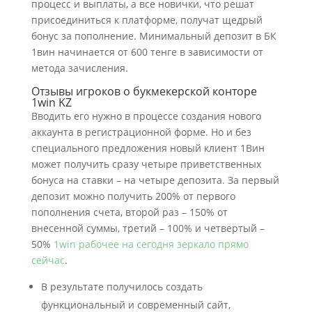
процесс и выплаты, а все новички, что решат
присоединиться к платформе, получат щедрый
бонус за пополнение. Минимальный депозит в БК
1вин начинается от 600 тенге в зависимости от
метода зачисления.
Отзывы игроков о букмекерской конторе
1win KZ
Вводить его нужно в процессе создания нового
аккаунта в регистрационной форме. Но и без
специального предложения новый клиент 1Вин
может получить сразу четыре приветственных
бонуса на ставки – на четыре депозита. За первый
депозит можно получить 200% от первого
пополнения счета, второй раз – 150% от
внесенной суммы, третий – 100% и четвертый –
50%
1win рабочее на сегодня зеркало прямо
сейчас
.
В результате получилось создать
функциональный и современный сайт,