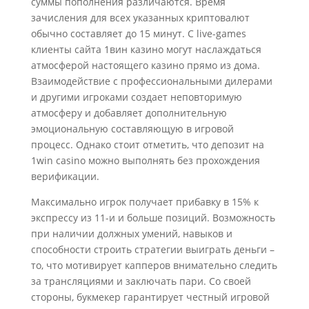
суммы пополнения различаются. Время
зачисления для всех указанных криптовалют
обычно составляет до 15 минут. С live-games
клиенты сайта 1вин казино могут наслаждаться
атмосферой настоящего казино прямо из дома.
Взаимодействие с профессиональными дилерами
и другими игроками создает неповторимую
атмосферу и добавляет дополнительную
эмоциональную составляющую в игровой
процесс. Однако стоит отметить, что депозит на
1win casino можно выполнять без прохождения
верификации.
Максимально игрок получает прибавку в 15% к
экспрессу из 11-и и больше позиций. Возможность
при наличии должных умений, навыков и
способности строить стратегии выиграть деньги –
то, что мотивирует капперов внимательно следить
за трансляциями и заключать пари. Со своей
стороны, букмекер гарантирует честный игровой