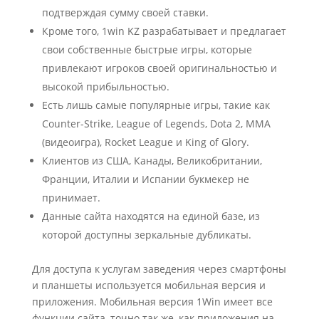
подтверждая сумму своей ставки.
Кроме того, 1win KZ разрабатывает и предлагает
свои собственные быстрые игры, которые
привлекают игроков своей оригинальностью и
высокой прибыльностью.
Есть лишь самые популярные игры, такие как
Counter-Strike, League of Legends, Dota 2, MMA
(видеоигра), Rocket League и King of Glory.
Клиентов из США, Канады, Великобритании,
Франции, Италии и Испании букмекер не
принимает.
Данные сайта находятся на единой базе, из
которой доступны зеркальные дубликаты.
Для доступа к услугам заведения через смартфоны
и планшеты используется мобильная версия и
приложения. Мобильная версия 1Win имеет все
функции сайта, точно так же, как приложения на