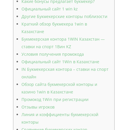
Какие бонусы предлагает букмекер?
Официальный сайт 1 win kz
Другие Букмекерские конторы поблизости
Краткий обзор букмекера 1win в
Казахстане
Букмекерская контора 1WIN Казахстан —
ставки на спорт 1Вин KZ
Условия получения промокода
Официальный сайт 1Win в Казахстане
IN Букмекерская контора – ставки на спорт
онлайн
Обзор сайта букмекерской конторы и
казино 1win в Казахстане
Промокод 1Win при регистрации
Отзывы игроков
Линия и коэффициенты букмекерской
конторы
Сравнение букмекерских контор