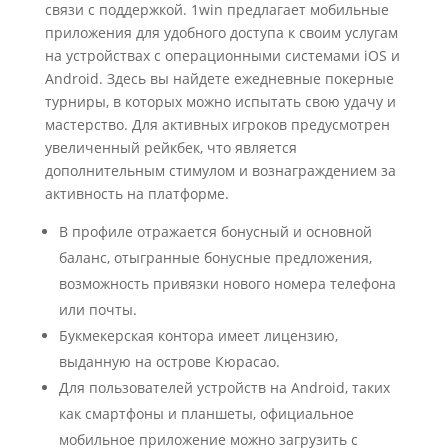
связи с поддержкой. 1win предлагает мобильные
приложения для удобного доступа к своим услугам
на устройствах с операционными системами iOS и
Android. Здесь вы найдете ежедневные покерные
турниры, в которых можно испытать свою удачу и
мастерство. Для активных игроков предусмотрен
увеличенный рейкбек, что является
дополнительным стимулом и вознаграждением за
активность на платформе.
В профиле отражается бонусный и основной
баланс, отыгранные бонусные предложения,
возможность привязки нового номера телефона
или почты.
Букмекерская контора имеет лицензию,
выданную на острове Кюрасао.
Для пользователей устройств на Android, таких
как смартфоны и планшеты, официальное
мобильное приложение можно загрузить с