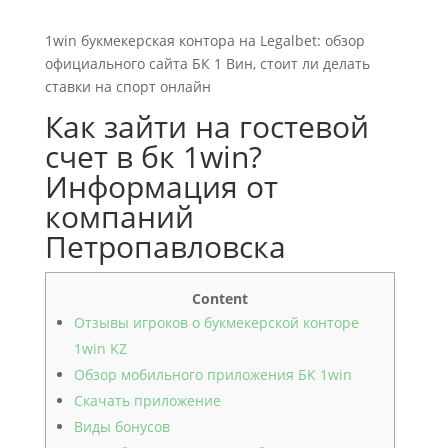
1win букмекерская контора на Legalbet: обзор
официального сайта БК 1 Вин, стоит ли делать
ставки на спорт онлайн
Как зайти на гостевой
счет в бк 1win?
Информация от
компаний
Петропавловска
Content
Отзывы игроков о букмекерской конторе
1win KZ
Обзор мобильного приложения БК 1win
Скачать приложение
Виды бонусов