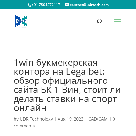
!-- Facebook Pixel Code -->
+91 7504272117
contact@udrtech.com
1win букмекерская
контора на Legalbet:
обзор официального
сайта БК 1 Вин, стоит ли
делать ставки на спорт
онлайн
by
UDR Technology
|
Aug 19, 2023
|
CAD/CAM
|
0
comments