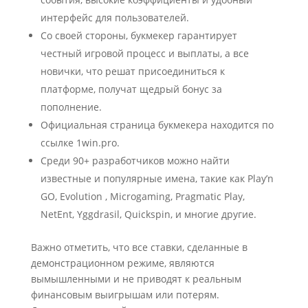
интерфейс для пользователей.
Со своей стороны, букмекер гарантирует
честный игровой процесс и выплаты, а все
новички, что решат присоединиться к
платформе, получат щедрый бонус за
пополнение.
Официальная страница букмекера находится по
ссылке 1win.pro.
Среди 90+ разработчиков можно найти
известные и популярные имена, такие как Play’n
GO, Evolution , Microgaming, Pragmatic Play,
NetEnt, Yggdrasil, Quickspin, и многие другие.
Важно отметить, что все ставки, сделанные в
демонстрационном режиме, являются
вымышленными и не приводят к реальным
финансовым выигрышам или потерям.