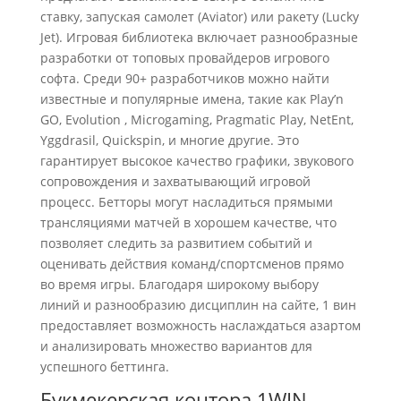
ставку, запуская самолет (Aviator) или ракету (Lucky
Jet). Игровая библиотека включает разнообразные
разработки от топовых провайдеров игрового
софта. Среди 90+ разработчиков можно найти
известные и популярные имена, такие как Play’n
GO, Evolution , Microgaming, Pragmatic Play, NetEnt,
Yggdrasil, Quickspin, и многие другие. Это
гарантирует высокое качество графики, звукового
сопровождения и захватывающий игровой
процесс. Бетторы могут насладиться прямыми
трансляциями матчей в хорошем качестве, что
позволяет следить за развитием событий и
оценивать действия команд/спортсменов прямо
во время игры. Благодаря широкому выбору
линий и разнообразию дисциплин на сайте, 1 вин
предоставляет возможность наслаждаться азартом
и анализировать множество вариантов для
успешного беттинга.
Букмекерская контора 1WIN