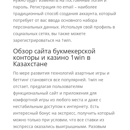
нужно будет изменить на постоянные логин и
пароль. Регистрация по email – наиболее
традиционный способ создания аккаунта, который
потребует от вас ввода основного набора
персональных данных. Используя свой профиль в
социальных сетях, вы также можете
зарегистрироваться на 1win.
Обзор сайта букмекерской
конторы и казино 1win в
Казахстане
По мере развития технологий азартные игры и
беттинг становятся все популярней. 1win не
отстает, предлагая пользователям
функциональный сайт и приложения для
комфортной игры из любого места и даже с
нестабильным доступом к интернету. Есть
интересный бонус на экспресс, получить который
можно только при условии, что все ставки из
экспресса оказались выигрышными. Разовым