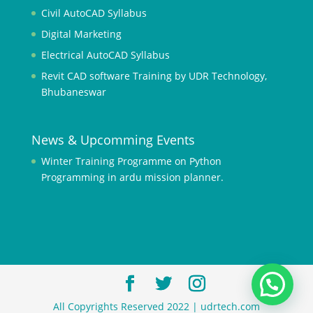
Civil AutoCAD Syllabus
t
o
Digital Marketing
Electrical AutoCAD Syllabus
a
s
Revit CAD software Training by UDR Technology,
i
Bhubaneswar
a
9
News & Upcomming Events
9
Winter Training Programme on Python
a
Programming in ardu mission planner.
s
i
a
9
9
a
s
i
All Copyrights Reserved 2022 | udrtech.com