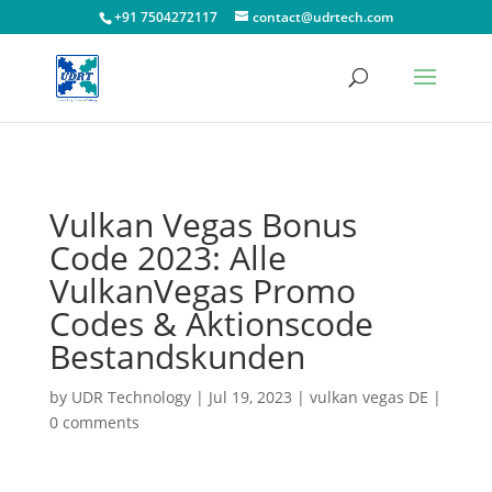
!-- Facebook Pixel Code -->
+91 7504272117
contact@udrtech.com
Vulkan Vegas Bonus
Code 2023: Alle
VulkanVegas Promo
Codes & Aktionscode
Bestandskunden
by
UDR Technology
|
Jul 19, 2023
|
vulkan vegas DE
|
0 comments