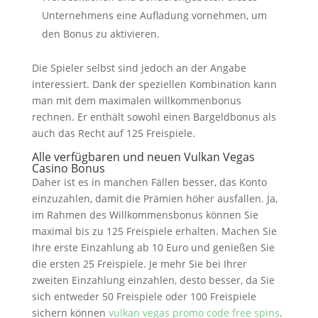
Unternehmens eine Aufladung vornehmen, um
den Bonus zu aktivieren.
Die Spieler selbst sind jedoch an der Angabe
interessiert. Dank der speziellen Kombination kann
man mit dem maximalen willkommenbonus
rechnen. Er enthält sowohl einen Bargeldbonus als
auch das Recht auf 125 Freispiele.
Alle verfügbaren und neuen Vulkan Vegas
Casino Bonus
Daher ist es in manchen Fällen besser, das Konto
einzuzahlen, damit die Prämien höher ausfallen. Ja,
im Rahmen des Willkommensbonus können Sie
maximal bis zu 125 Freispiele erhalten. Machen Sie
Ihre erste Einzahlung ab 10 Euro und genießen Sie
die ersten 25 Freispiele. Je mehr Sie bei Ihrer
zweiten Einzahlung einzahlen, desto besser, da Sie
sich entweder 50 Freispiele oder 100 Freispiele
sichern können
vulkan vegas promo code free spins
.